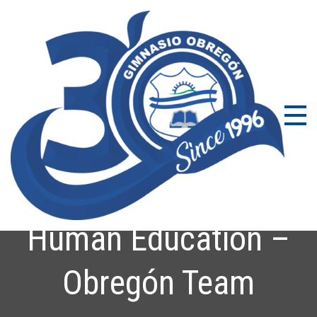
Gi
Coleg
Bilin
Ob
en Bo
con
Excel
Acad
Human Education –
Obregón Team