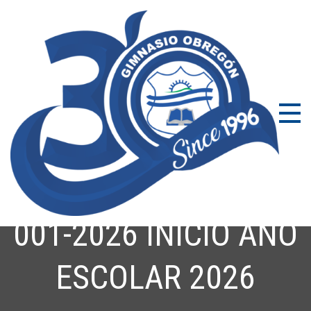
Skip
to
content
Gi
Coleg
Bilin
Ob
en Bo
con
Excel
Acad
001-2026 INICIO AÑO
ESCOLAR 2026